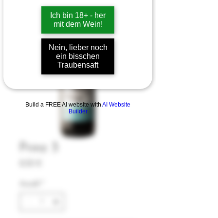
Ich bin 18+ - her
mit dem Wein!
Nein, lieber noch
ein bisschen
Traubensaft
Build a FREE AI website with
AI Website
Builder
Prinz 3
Preis
8,50 €
Anzahl
*