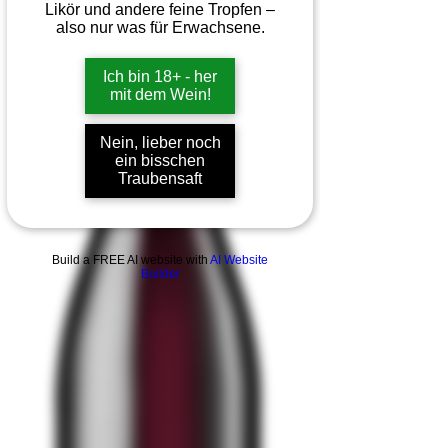
Likör und andere feine Tropfen –
also nur was für Erwachsene.
Ich bin 18+ - her
mit dem Wein!
Nein, lieber noch
ein bisschen
Traubensaft
Build a FREE AI website with
AI Website
Builder