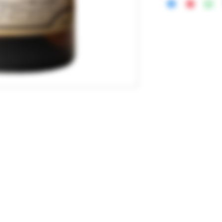
Schloßgasse 8
D-74172 Neckarsulm
Ladenöffnungszeiten
6
MO / DI / DO / FR MI / SA
4172 Neckarsulm
09.00 – 12.00 Uhr 09.00 
15.00 – 17.00 Uhr
bauer1736.de
Oder nach telefonischer Vereinbarung, 