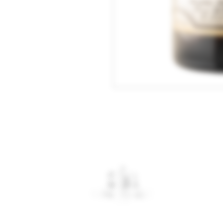
Weingut Bauer 173
Schlossgasse 8 | 7
Tel.: 07132 / 17493
Mail:
info@weingut
Impressum
AGB