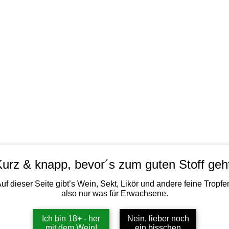
WEINGUT
WEINERLEBNIS
urz & knapp, bevor´s zum guten Stoff geh
f dieser Seite gibt’s Wein, Sekt, Likör und andere feine Tropfe
also nur was für Erwachsene.
GINNSU
Ich bin 18+ - her
Nein, lieber noch
Preis
27,50 €
mit dem Wein!
ein bisschen