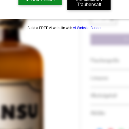
Traubensaft
Anzahl
*
Build a FREE AI website with
AI Website Builder
In
Flaschengröße
Diese Spirituose wird 
Literpreis
55,00€ / Liter
Alkoholgehalt
42,0%Vol.
Abfüller
Weingut M+U Bauer 