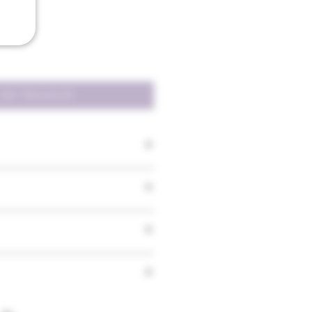
 den Warenkorb
in der 0,5L-Flasche verkauft.
GbR