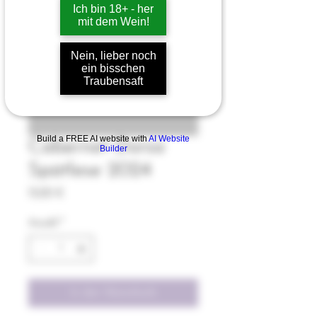
Ich bin 18+ - her
mit dem Wein!
Nein, lieber noch
ein bisschen
Traubensaft
Build a FREE AI website with
AI Website
Cabernet Dorsa
Builder
Spätlese 2024
Preis
13,00 €
Anzahl
*
In den Warenkorb