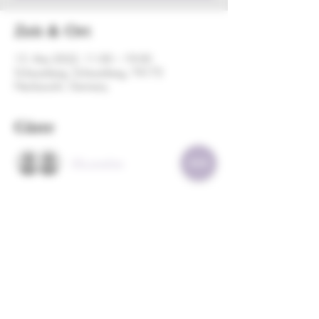
Zeit & Ort
15. Mai 2022, 11:00 – 19:00
Scheuerberg, Scheuerberg, 74172
Neckarsulm, Germany
Gäste
Alle ansehen
Diese Veranstaltung teilen