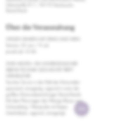
Urbanstraße 9-11, 74172 Neckarsulm,
Deutschland
Über die Veranstaltung
WISSEN TANKEN MIT SPASS UND WEIN
Termine: 25. Juni / 9. Juli
jeweils ab 16 Uhr
ZWEI WELTEN - EIN UNVERGESSLICHER 
ABEND TECHNIK GESCHICHTE TRIFFT 
WEINKULTUR!
Tauchen Sie ein in die Welt der Motorräder - 
spannend, einzigartig, regional in einer der 
größten Motorradsammlungen Deutschlands.
Mit dem Planwagen des Weingut Bauer zum 
Scheuerberg - Weinprobe mit Vesper. 
Unterhaltsam, regional, einzigartig!
Weiterlesen >