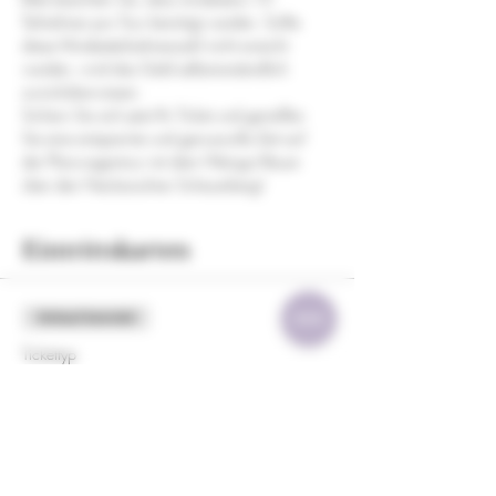
Teilnehmer pro Tour benötigt werden. Sollte 
diese Mindestteilnehmerzahl nicht erreicht 
werden, wird das Geld selbstverständlich 
zurücküberwiesen. 
Sichern Sie sich jetzt Ihr Ticket und genießen 
Sie eine entspannte und genussvolle Zeit auf 
der Planwagentour mit dem Weingut Bauer 
über den Neckarsulmer Scheuerberg!
Eintrittskarten
Verkauf beendet
Tickettyp
Offene Planwagentour
Mehr Infos
Preis