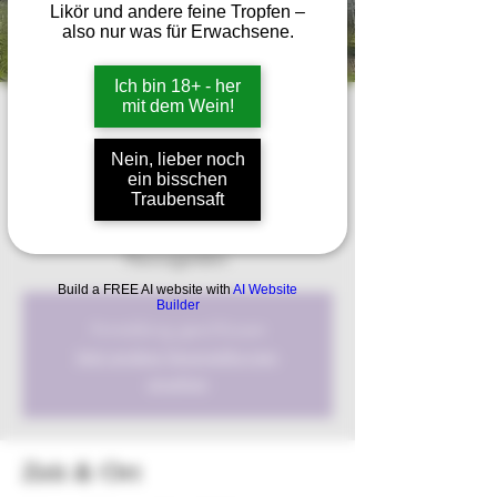
Likör und andere feine Tropfen –
also nur was für Erwachsene.
Ich bin 18+ - her
mit dem Wein!
Offene
Planwagenfahrt
Nein, lieber noch
ein bisschen
Sa., 27. Apr.
  |  
Neckarsulm
Traubensaft
Buchen Sie sich hier Tickets für eine Offene
Planwagenfahrt.
Build a FREE AI website with
AI Website
Builder
Anmeldung geschlossen
Jetzt andere Veranstaltungen
ansehen
Zeit & Ort