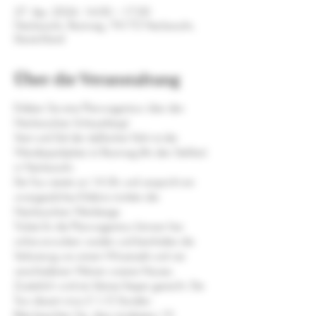
27. Apr. 2024, 14:00 – 17:00
Neckarsulm, Reutweg, 74172 Neckarsulm,
Deutschland
Über die Veranstaltung
Erleben Sie eine Planwagentour über den 
Neckarsulmer Scheuerberg!
Start und Ziel der idyllischen Fahrt ist der 
Wanderparkplatz im Reutweg (An den Stehlen) 
in Neckarsulm.
Die Tour startet um 14 Uhr und verspricht ein 
unvergessliches Erlebnis inmitten der 
Neckarsulmer Weinberge.
Tickets für die Planwagentour können hier 
online erworben werden und beinhalten die 
Verkostung von einem Winzersekt und vier 
verschiedenen Weinen unseres Hauses. 
Zusätzlich wird ein kleines Vesper gereicht. Die 
Tour dauert circa 2 1/2 Stunden.
Bitte beachten Sie, dass mindestens 10 