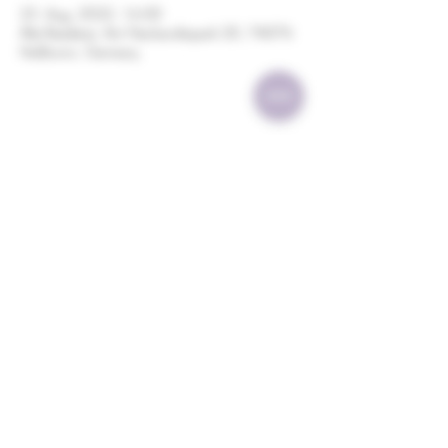
25. Aug. 2022, 16:00
Alte Reederei, Am Neckaruferpark 20, 74076
Heilbronn, Germany
Diese Veranstaltung teilen
Weingut Bauer 1736
Impressum
Schlossgasse 8 | 74172 Neckarsulm
Tel.: 07132 / 17493
AGB
Mail:
info@weingutbauer1736.de