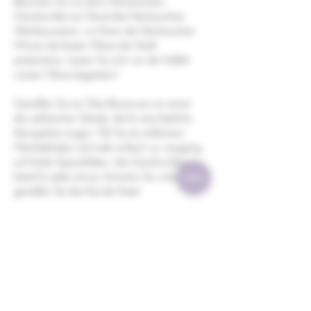
Besuchen Sie uns beim Neckarsulmer 
Ganzhornfest am Stand des Neckarsulmer 
Weinbauvereins, wo Ihnen die Neckarsulmer 
Winzer die besten Weine der Stadt 
präsentieren. Lassen Sie sich von der Vielfalt 
unserer Weine begeistern!
Genießen Sie ein Glas Bauerwein an einem 
der zahlreichen Stände, die für eine festliche 
Atmosphäre sorgen. Ob Sie ein erfahrener 
Weinliebhaber sind oder einfach nur neugierig 
auf lokale Spezialitäten, das Ganzhornfest 
bietet für jeden etwas. Kommen Sie vorbei, 
genießen Sie das Fest der Feste!
Diese Veranstaltung teilen