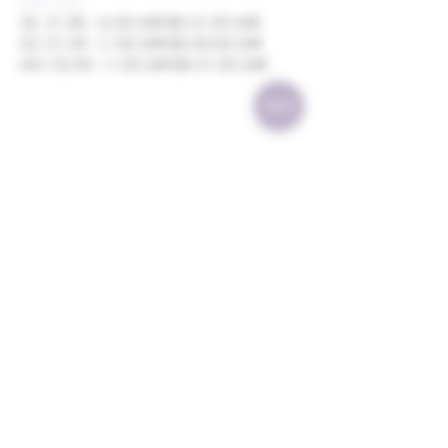
Mehr Infos
SA. 31.08. 16:00 UHR BIS 01:00 UHR 

SO. 01.09. 11:00 UHR BIS 00:00 UHR 

MO. 02.09. 11:00 UHR BIS 01:00 UHR
Diese Veranstaltung teilen
Weingut Bauer 1736
Impressum
Schlossgasse 8 | 74172 Neckarsulm
Tel.: 07132 / 17493
AGB
Mail:
info@weingutbauer1736.de