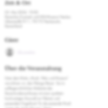
Zeit & Ort
03. Mai 2024, 19:00
Deutsches Zweirad- und NSU-Museum Neckar,
Urbanstraße 9-11, 74172 Neckarsulm,
Deutschland
Gäste
Alle ansehen
Über die Veranstaltung
Unter dem Motto „Musik, Wein und Museum“ 
verwöhnen wir, das Weingut Bauer  Sie im 
außergewöhnlichen Ambiente des 
Deutschordensschlosses mit einer qualitativ 
hochwertigen Auswahl an Weinen und 
passendem Fingerfood. Für die passende Musik 