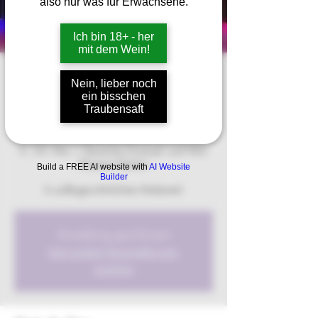
also nur was für Erwachsene.
Ich bin 18+ - her
mit dem Wein!
Funky Flowers
Nein, lieber noch
ein bisschen
meets Weingut
Traubensaft
Bauer
Fr., 03. Mai
  |  
Deutsches Zweirad- und NSU-
Museum Neckar
Build a FREE AI website with
AI Website
Builder
In außergewöhnlichem Ambiente!
Anmeldung geschlossen
Jetzt andere Veranstaltungen
ansehen