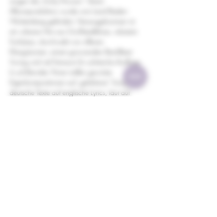
sorgen die „Funky Flowers“. Deren 
Albumproduktion wurde vom Land Baden-
Württemberg gefördert. Herausgekommen ist 
ein urbaner Mix aus Großstadtblues, relaxtem 
Funk-Jazz, durchwebt von offenen 
Klangräumen, einem groovenden BackBeat 
Swing und viel Freiraum für solistische Ausflüge. 
In schillernden Tönen treffen gewitzte 
Eigenkompositionen auf „geliehene“ Songs, 
deutsche Texte auf englische Lyrics, laut auf 
leise und Jazz auf Open Space.
Der Sound ist farbenfroh und vielschichtig wie 
ein knallbunter Garten.
Tickets unter:
https://www.ticketshop-
kskhn.de/event/472436
Diese Veranstaltung teilen