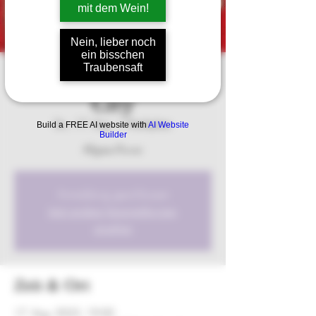
mit dem Wein!
Nein, lieber noch
ein bisschen
Traubensaft
Donnerstags in die
City
Do., 17. Aug.
  |  
Marktplatz
Build a FREE AI website with
AI Website
Builder
Allgaeu-Power
Anmeldung geschlossen
Jetzt andere Veranstaltungen
ansehen
Zeit & Ort
17. Aug. 2023, 19:00