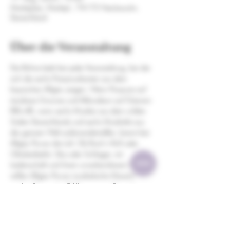
Marktplatz, Marktpl., 74172 Neckarsulm,
Deutschland
Über die Veranstaltung
Die Bühne bebt bei jeder Veranstaltung, bei der 
sich die sechs Partymusikanten aus dem 
bayrischen Allgäu zeigen. Wenn Posaune auf 
tanzbare Grooves und Akkordeon auf Gitarren-
Riffs trifft, wenn sechs Musiker aus dem wilden 
Süden Deutschlands und sechs Musikstile aus 
der ganzen Welt aufeinandertreffen, brennt bei 
Allgäu Power die Luft. Ob Rock´n Roll oder 
Oktoberfesthit, Ska oder Schlager, mit 
Leidenschaft und ihrem unverkennbaren Sound 
reißen Allgäu Power musikalische Mauern 
nieder. Fotocredits ©Allgäupower Eintritt frei