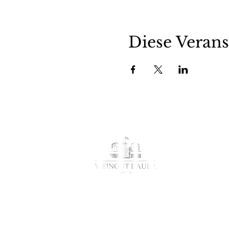
Diese Verans
Weingut Bauer 173
Schlossgasse 8 | 7
Tel.: 07132 / 17493
Mail:
info@weingut
Impressum
AGB