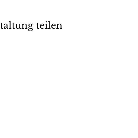
taltung teilen
Ladenöffnungszeiten
6
MO / DI / DO / FR MI / SA
4172 Neckarsulm
09.00 – 12.00 Uhr 09.00 
15.00 – 17.00 Uhr
bauer1736.de
Oder nach telefonischer Vereinbarung, 