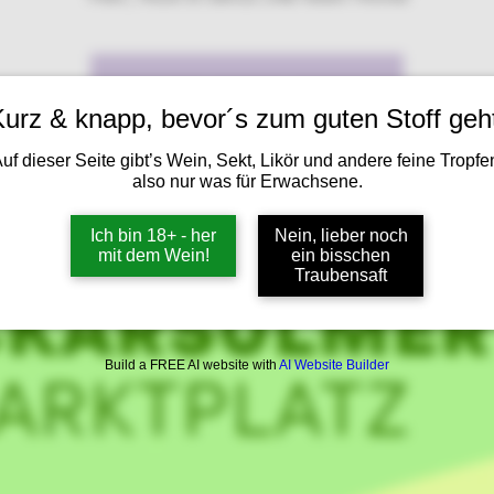
Anmeldung geschlossen
urz & knapp, bevor´s zum guten Stoff geh
Jetzt andere Veranstaltungen ansehen
f dieser Seite gibt’s Wein, Sekt, Likör und andere feine Tropfe
also nur was für Erwachsene.
Ich bin 18+ - her
Nein, lieber noch
mit dem Wein!
ein bisschen
Traubensaft
Build a FREE AI website with
AI Website Builder