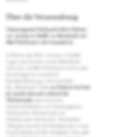
Über die Veranstaltung
Citymanagement Neckarsulm lädt im Rahmen 
von „Sommer im Städtle“ zu Abendmarkt und 
After-Work-Events in der Innenstadt ein
Im Rahmen der Aktion „Sommer im Städtle“ 
sorgen neue Formate wie der Abendmarkt 
mittwochs und After-Work-Events im Juli an den 
Donnerstagen für sommerliche 
Feierabendstimmung in der Innenstadt.
Der „Abendmarkt“ findet 
von Ende Juni bis Ende 
Juli, jeweils mittwochs während des 
Wochenmarkts
, statt und ist eine 
Gemeinschaftsaktion von Citymanagement, 
Neckarsulmer Wochenmarkt und 
Weinbauverein Neckarsulm. Wechselnde 
Weingüter bewirten die Marktbesucher in einer 
Ausschankhütte auf dem Marktplatz. Dazu gibt 