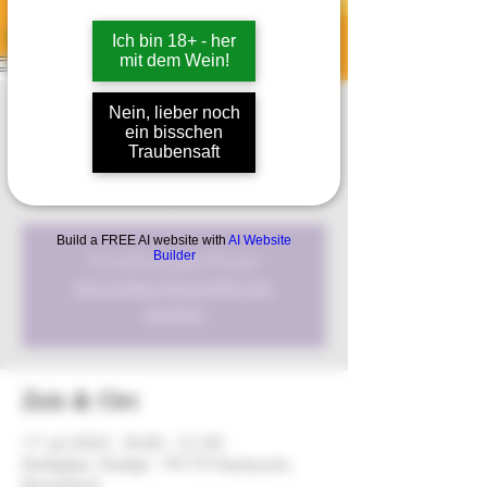
Ich bin 18+ - her
mit dem Wein!
Afterwork
Nein, lieber noch
ein bisschen
Do., 17. Juli
  |  
Marktplatz
Traubensaft
Wein, Musik & Genuss unter freiem Himmel
Build a FREE AI website with
AI Website
Anmeldung geschlossen
Builder
Jetzt andere Veranstaltungen
ansehen
Zeit & Ort
17. Juli 2025, 18:00 – 21:00
Marktplatz, Marktpl., 74172 Neckarsulm,
Deutschland