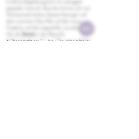
es kleines Begleitprogramm mit unplugged 
gespielter Livemusik. Besucher können sich vom 
Wochenmarkt leckere Speisen besorgen und 
dann mit einem Glas Wein auf den neuen 
Citydecks und den Liegestühlen verweilen.
Hier die 
Termine 
in der Übersicht:
• Abendmarkt am 25. Juni Ökoweingut Halter 
ab 16 Uhr
• Abendmarkt am 2. Juli Weingut Holzapfel ab 
16 Uhr
Weiterlesen >
Diese Veranstaltung teilen